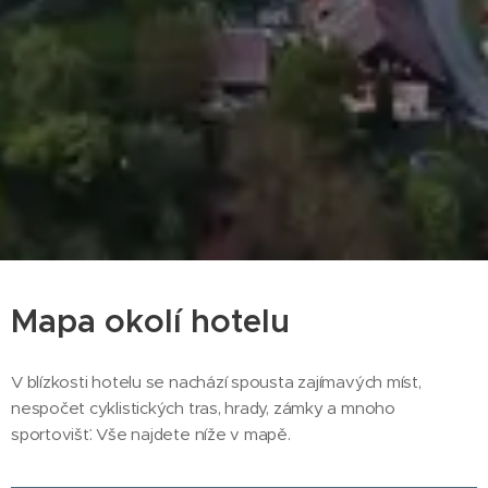
Mapa okolí hotelu
V blízkosti hotelu se nachází spousta zajímavých míst,
nespočet cyklistických tras, hrady, zámky a mnoho
sportovišť. Vše najdete níže v mapě.