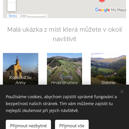
Malá ukázka z míst která můžete v okolí
navštívit
Kaplička Sv.
Anny
Hrad Brumov
Sidonie
Používáme cookies, abychom zajistili správné fungování a
bezpečnost našich stránek. Tím vám můžeme zajistit tu
nejlepší zkušenost při jejich návštěvě.
Přijmout nezbytné
Přijmout vše
Thermály Male