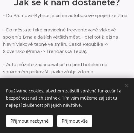
Jak se k nám dostanete?
- Do Brumova-Bylnice je přímé autobusové spojení ze Zlína.
- Do města je také pravidelné frekventované vlakové
spojení z Brna a dalších větších měst. Hotel totiž leží na
hlavní vlakové tepně ve směru Česká Republika ->
Slovensko (Praha -> Trenčianská Teplá).
- Auto můžete zaparkovat přímo před hotelem na
soukromém parkovišti, parkování je zdarma.
Používáme cookies, abychom zajistili správné fungování a
Provozovatel:
bezpečnost našich stránek. Tím vám můžeme zajistit tu
nejlepší zkušenost při jejich návštěvě.
Aria Hotels, s.r.o.
IČ:
09122214
Přijmout nezbytné
Přijmout vše
DIČ:
CZ09122214
Sídlo:
Družba 1223, Brumov, 763 31 Brumov-Bylnice