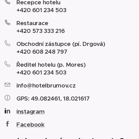
Recepce hotelu
+420 601 234 503
Restaurace
+420 573 333 216
Obchodní zástupce (pí. Drgová)
+420 608 248 797
Ředitel hotelu (p. Mores)
+420 601 234 503
info@hotelbrumov.cz
GPS: 49.082461, 18.021617
i
nstagram
Facebook