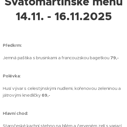
Svatomartinské menu
14.11. - 16.11.2025
Předkrm:
Jemná paštika s brusinkami a francouzskou bagetkou
79,-
Polévka:
Husí vývar s celestýnskými nudlemi, kořenovou zeleninou a
játrovými knedlíčky
69,-
Hlavní chod:
Staročeské kachní stehno na bílém a červeném zelí s variací