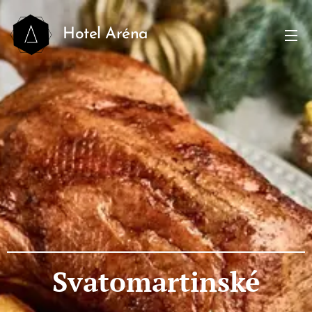
Hotel Aréna
Svatomartinské