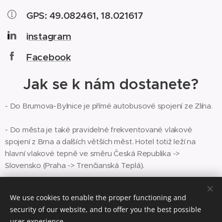
GPS: 49.082461, 18.021617
i
nstagram
Facebook
Jak se k nám dostanete?
- Do Brumova-Bylnice je přímé autobusové spojení ze Zlína.
- Do města je také pravidelné frekventované vlakové
spojení z Brna a dalších větších měst. Hotel totiž leží na
hlavní vlakové tepně ve směru Česká Republika ->
Slovensko (Praha -> Trenčianská Teplá).
- Auto můžete zaparkovat přímo před hotelem na
We use cookies to enable the proper functioning and
soukromém parkovišti, parkování je zdarma.
security of our website, and to offer you the best possible
user experience.