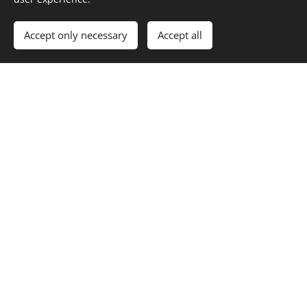
Provozovatel:
Accept only necessary
Accept all
Aria Hotels, s.r.o.
IČ:
09122214
DIČ:
CZ09122214
Sídlo:
Družba 1223, Brumov, 763 31 Brumov-Bylnice
Společnost je zapsána u Krajského soudu v Brně pod
spisovou značkou, C 117377.
Do you have
questions?